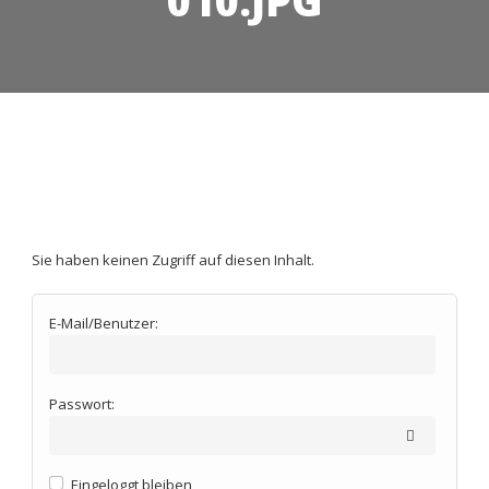
010.JPG
K1600_SVL Vereinsheim Bau
– 010.JPG
Sie haben keinen Zugriff auf diesen Inhalt.
E-Mail/Benutzer:
Passwort:
Eingeloggt bleiben