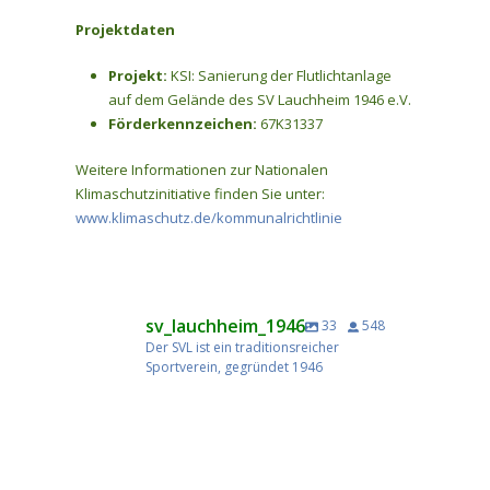
Projektdaten
Projekt:
KSI: Sanierung der Flutlichtanlage
auf dem Gelände des SV Lauchheim 1946 e.V.
Förderkennzeichen:
67K31337
Weitere Informationen zur Nationalen
Klimaschutzinitiative finden Sie unter:
www.klimaschutz.de/kommunalrichtlinie
sv_lauchheim_1946
33
548
Der SVL ist ein traditionsreicher
Sportverein, gegründet 1946
🏐 Beachvolleyball-Hobbyturnier Lauchheim 2026 ☀️
Kommt Vorbei! 💚🤍
Eine weiter Saison geht zu Ende ! 💚🤍
Wie jedes Jahr am letzten Samstag der Sommerferien
Kommt Vorbei! 💚🤍
Unsere 1. Mannschaft beendet die Saison in der
laden wir euch herzlich zu unserem Beachvolleyball-
Wasen 2026 mit den Fußballern 💚🤍💚🤍 🥨
Kreisliga A2 auf dem 6. Platz, während sich unsere 2.
58
0
Hobbyturnier in Lauchheim ein!
48
0
58
0