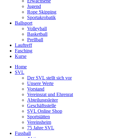
Erwachsene
Jugend
Rope Skipping
Sportakrobatik
Ballsport
Volleyball
Basketball
Prellball
Lauftreff
Fasching
Kurse
Home
SVL
Der SVL stellt sich vor
Unsere Werte
Vorstand
Vereinsrat und Ehrenrat
Abteilungsleiter
Geschäftsstelle
SVL Online Shop
Sportstätten
Vereinsheim
75 Jahre SVL
Fussball